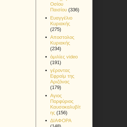
Οσίου
Παισίου
(336)
Ευαγγέλιο
Κυριακής
(275)
Αποστολος
Κυριακής
(234)
ὁμιλίες video
(191)
γέροντας
Εφραίμ της
Αριζόνας
(179)
Αγιος
Πορφύριος
Καυσοκαλυβίτ
ης
(156)
ΔΙΑΦΟΡΑ
(148)