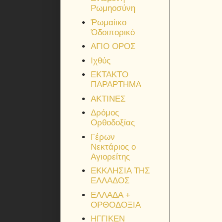
Ρωμηοσύνη
Ῥωμαίικο
Ὁδοιπορικό
ΑΓΙΟ ΟΡΟΣ
Ιχθύς
ΕΚΤΑΚΤΟ
ΠΑΡΑΡΤΗΜΑ
ΑΚΤΙΝΕΣ
Δρόμος
Ορθοδοξίας
Γέρων
Νεκτάριος ο
Αγιορείτης
ΕΚΚΛΗΣΙΑ ΤΗΣ
ΕΛΛΑΔΟΣ
ΕΛΛΑΔΑ +
ΟΡΘΟΔΟΞΙΑ
ΗΓΓΙΚΕΝ