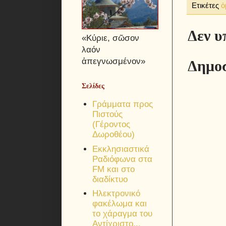
Ετικέτες
ὁ
Δεν υ
«Κύριε, σῶσον
λαόν
ἀπεγνωσμένον»
Δημοσ
Σελίδες
Γράμματα προς
Πιστούς
(Γέροντος
Δωροθέου)
Εκκλησιαστικά
Ραδιόφωνα στα
FM και στο
διαδίκτυο
Ηλεκτρονικό
φακέλωμα και
το χάραγμα του
Αντίχριστο...