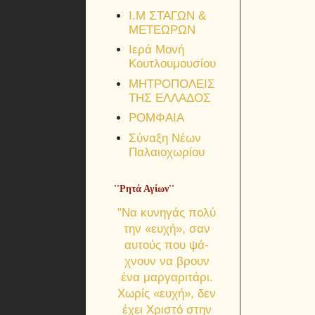
Ι.Μ ΣΤΑΓΩΝ &
ΜΕΤΕΩΡΩΝ
Ιερά Μονή
Κουτλουμουσίου
ΜΗΤΡΟΠΟΛΕΙΣ
ΤΗΣ ΕΛΛΑΔΟΣ
ΡΟΜΦΑΙΑ
Σύναξη Νέων
Παλαιοχωρίου
''Ρητά Αγίων''
"Να κυνηγάς πολύ
την «ευχή», σαν
αυτούς που ψά­
χνουν να βρουν
ένα μαργαριτάρι.
Χωρίς «ευχή», δεν
έχει Χριστό στην