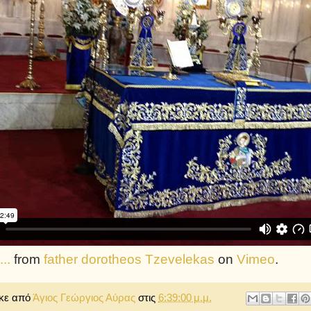
..
from
father dorotheos Tzevelekas
on
Vimeo
.
κε από
Άγιος Γεώργιος Αύρας
στις
6:39:00 μ.μ.