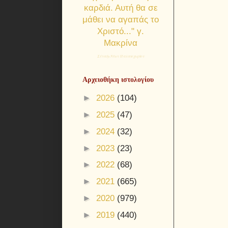
καρδιά. Αυτή θα σε
μάθει να αγαπάς το
Χριστό..." γ.
Μακρίνα
Σύναξη Νέων Παλαιοχωρίου
Αρχειοθήκη ιστολογίου
►
2026
(104)
►
2025
(47)
►
2024
(32)
►
2023
(23)
►
2022
(68)
►
2021
(665)
►
2020
(979)
►
2019
(440)